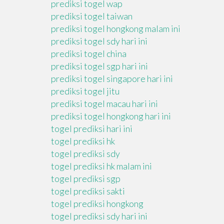
prediksi togel wap
prediksi togel taiwan
prediksi togel hongkong malam ini
prediksi togel sdy hari ini
prediksi togel china
prediksi togel sgp hari ini
prediksi togel singapore hari ini
prediksi togel jitu
prediksi togel macau hari ini
prediksi togel hongkong hari ini
togel prediksi hari ini
togel prediksi hk
togel prediksi sdy
togel prediksi hk malam ini
togel prediksi sgp
togel prediksi sakti
togel prediksi hongkong
togel prediksi sdy hari ini