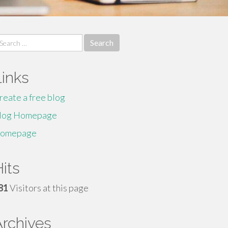
earch
r:
Links
reate a free blog
log Homepage
omepage
its
81
Visitors at this page
Archives