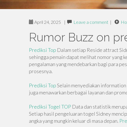
April 24, 2025
|
Leave a comment
|
Ho
Rumor Buzz on pre
Prediksi Top
Dalam setiap Reside attract Sid
sehingga pemain dapat melihat nomor yang ke
pengalaman yang mendebarkan bagi para pese
prosesnya.
Prediksi Top
Selain menyediakan information
juga menawarkan berbagai layanan dan prom
Prediksi Togel TOP
Data dan statistik merup
Setiap hasil pengeluaran togel Sidney mencip
angka yang mungkin keluar di masa depan.
Pre