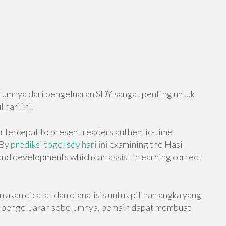
belumnya dari pengeluaran SDY sangat penting untuk
hari ini.
Tercepat to present readers authentic-time
 By
prediksi togel sdy hari ini
examining the Hasil
nd developments which can assist in earning correct
n akan dicatat dan dianalisis untuk pilihan angka yang
ri pengeluaran sebelumnya, pemain dapat membuat