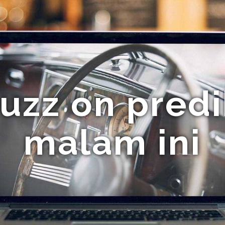
zz on predi
malam ini